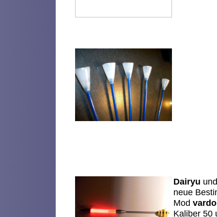
Dairyu
un
neue Best
Mod
vard
Kaliber 50