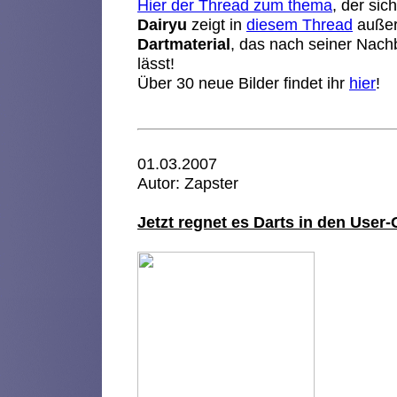
Hier der Thread zum thema
, der si
Dairyu
zeigt in
diesem Thread
außer
Dartmaterial
, das nach seiner Nac
lässt!
Über 30 neue Bilder findet ihr
hier
!
01.03.2007
Autor: Zapster
Jetzt regnet es Darts in den User-